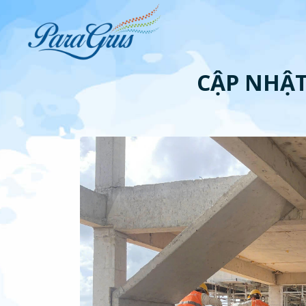
CẬP NHẬT