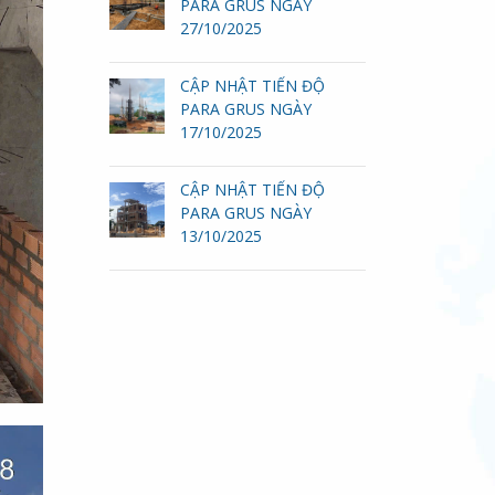
PARA GRUS NGÀY
27/10/2025
CẬP NHẬT TIẾN ĐỘ
PARA GRUS NGÀY
17/10/2025
CẬP NHẬT TIẾN ĐỘ
PARA GRUS NGÀY
13/10/2025