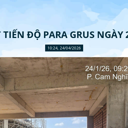
 TIẾN ĐỘ PARA GRUS NGÀY 2
10:24, 24/04/2026